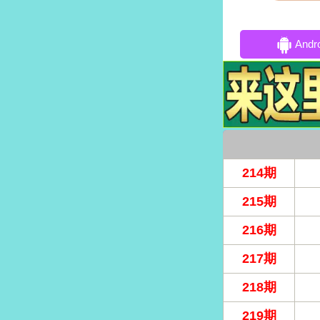
Andr
214期
215期
216期
217期
218期
219期