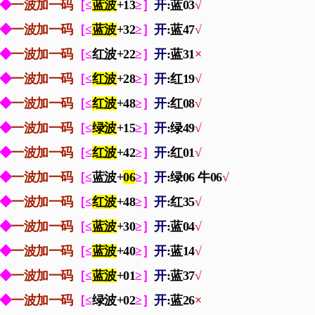
◆
一波加一码
［≤
蓝波
+13
≥］
开
:蓝03
√
◆
一波加一码
［≤
蓝波
+32
≥］
开
:蓝47
√
◆
一波加一码
［≤
红波+22
≥］
开
:蓝31
×
◆
一波加一码
［≤
红波
+28
≥］
开
:红19
√
◆
一波加一码
［≤
红波
+48
≥］
开
:红08
√
◆
一波加一码
［≤
绿波
+15
≥］
开
:绿49
√
◆
一波加一码
［≤
红波
+42
≥］
开
:红01
√
◆
一波加一码
［≤
蓝波+
06
≥］
开
:绿06 牛06
√
◆
一波加一码
［≤
红波
+48
≥］
开
:红35
√
◆
一波加一码
［≤
蓝波
+30
≥］
开
:蓝04
√
◆
一波加一码
［≤
蓝波
+40
≥］
开
:蓝14
√
◆
一波加一码
［≤
蓝波
+01
≥］
开
:蓝37
√
◆
一波加一码
［≤
绿波+02
≥］
开
:蓝26
×